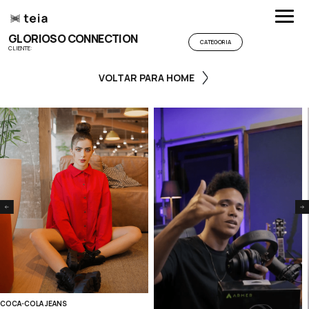
GLORIOSO CONNECTION
CATEGORIA
CLIENTE:
Cases
VOLTAR PARA HOME
Sobre nós
Estúdio Criativo
Influencers
Outsourcing
Contato
COCA-COLA JEANS