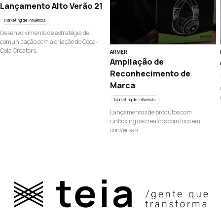
Lançamento Alto Verão 21
Marketing de Influência
Desenvolvimento de estratégia de
comunicação com a criação do Coca-
Cola Creators.
ARMER
Ampliação de
Reconhecimento de
Marca
Marketing de Influência
Lançamentos de produtos com
unboxing de creators com foco em
conversão.